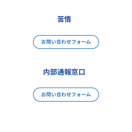
(2)データポータビリティの権利
(3)異議を唱える権利
(4)同意を撤回する権利
苦情
(5)GDPRの監督機関に不服を申し立
てる権利
8 個人情報提出の任意性及び当該
お問い合わせフォーム
情報を与えなかった場合に本人に生
じる結果
当社は、お問い合わせの対応を行う
内部通報窓口
にあたり、貴方の同意を得た場合に
限り貴方の個人情報の収集を行いま
す。但し、貴方の同意が頂けない場
お問い合わせフォーム
合は、お問い合わせの回答、当社の
製品・サービスのご案内や当社が独
自に発信する情報（ブログ記事、ホ
ワイトペーパー）のご紹介、セミナ
ー、イベント、展示会の開催や出展