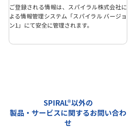
ご登録される情報は、
スパイラル株式会社
に
ー、イベント、展示会の開催や出展
情報の提供の際に利用いたします。
よる
情報管理システム「スパイラル バージョ
その他の目的では使用致しません。
ン1」
にて安全に管理されます。
2 個人情報の管理について
ご提出頂く個人情報は、当社にて正
確な状態に保ち、不正アクセス、紛
失・破壊・改ざんおよび漏洩等を防
止するための措置を講じます。
また、EEA（欧州経済領域）域内所
在者の個人データを日本を含む域外
へ移転する場合、当社は、EU一般
データ保護規則（以下、「GDPR」
SPIRAL®以外の
という）に準拠した適切な保護措置
製品・サービスに関するお問い合わ
を講じます。
3 個人情報の第三者提供について
せ
当社は法令で定められる場合を除