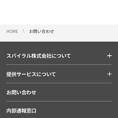
情報のご提供ができないことをご了
承下さい。
9 個人情報に対する自動化された
意思決定について
HOME
お問い合わせ
当社は、ご提出頂く個人情報につい
て、プロファイリングを含む自動化
された重大な影響をもたらす意思決
定を行いません。
スパイラル株式会社について
10 当社Web サイトでのクッキー
（Cookie）の使用について
提供サービスについて
お客様がブラウザの設定でクッキー
の送受信を許可している場合、当社
Webサイトでクッキーまたは同種の
お問い合わせ
技術（Webビーコンなど）を使用し
て、お客様による当社Webサイトの
内部通報窓口
利用状況等のデータ（以下、「閲覧
データ」といいます）を収集しま