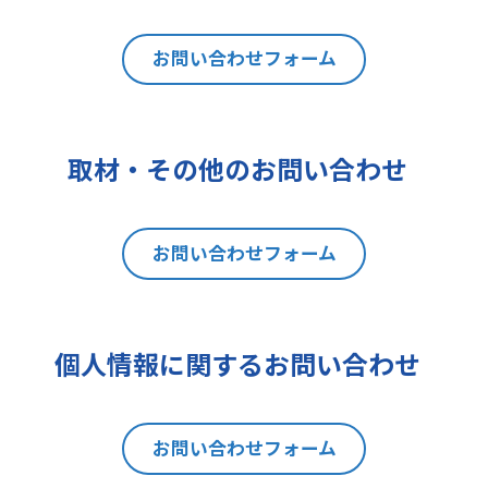
は利用目的の通知、内容の開示、訂
正、追加又は削除、利用の停止、消
去及び第三者への提供の停止（以下
お問い合わせフォーム
「開示等」といいます。）を請求す
ることができます。貴方ご自身の個
人情報の開示等を請求される場合
取材・その他のお問い合わせ
は、後述の消費者相談・苦情窓口に
ご連絡をお願いいたします。なお、
本手続きにあたり、貴方がご本人で
お問い合わせフォーム
あることを確認させて頂きますこと
をご了承下さい。
7 個人情報の処理に関する権利に
ついて
個人情報に関するお問い合わせ
ご提出頂く個人情報について、開示
等の権利に加えて、貴方は以下の権
利を有します。
お問い合わせフォーム
(1)取扱いの制限を要求する権利