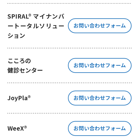
き、ご提出いただく個人情報を、貴
方の同意なく第三者に提供すること
SPIRAL® マイナンバ
はございません。
ートータルソリュー
お問い合わせフォーム
但し、お客様から同意をいただいた
ション
場合のみ、日本及びアメリカ合衆国
に拠点を置くGoogle LLCに当該個人
情報を提供することがあります。
※Google LLC は日本の個人情報保
こころの
お問い合わせフォーム
護法が適用される個人情報取扱事業
健診センター
者と同等の体制を整備しています。
詳しくは、11.Google 拡張コンバ
ージョンの利用をご確認ください。
JoyPla®
お問い合わせフォーム
当社が管理する本フォームから取
得した情報とGoogle LLC が管理す
る当社Webサイト閲覧履歴等の情報
を紐づけ、お客様の興味関心に沿っ
WeeX®
お問い合わせフォーム
た当社サービスに関する広告の配信