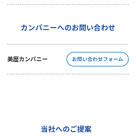
を行うことを目的としており、それ
以外の目的では一切利用いたしませ
ん。
4 個人情報の外部委託について
カンパニーへのお問い合わせ
利用目的の範囲内でご提出いただく
個人情報の取扱いを一部、または全
部を委託する場合、十分な個人情報
美歴カンパニー
お問い合わせフォーム
の保護水準を満たしている者を選定
する基準を確立、選定し、管理監督
いたします。
5 個人情報の保存期間について
当社は、貴方の同意を得た収集目的
に必要な期間に限り貴方の個人情報
を保存します。
6 個人情報の開示等について
当社へのご提案
ご提出頂く個人情報について、貴方