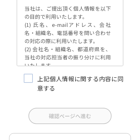
当社は、ご提出頂く個人情報を以下
の目的で利用いたします。
(1) 氏名、e-mailアドレス、会社
名・組織名、電話番号を問い合わせ
の対応の際に利用いたします。
(2) 会社名・組織名、都道府県を、
当社の対応担当者の振り分けに利用
いたします。
(3) お問合せ内容について集計分析
上記個人情報に関する内容に同
を行い、当社製品・サービスの企画
意する
開発や、販促営業活動の参考にいた
します。
(4) 氏名、e-mailアドレス、会社
名・組織名、電話番号を、当社の製
品・サービスのご案内や当社が独自
に発信する情報（ブログ記事、ホワ
イトペーパー）のご紹介、セミナ