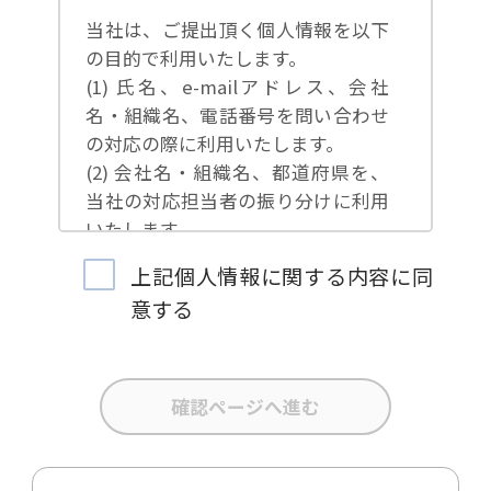
当社は、ご提出頂く個人情報を以下
の目的で利用いたします。
(1) 氏名、e-mailアドレス、会社
名・組織名、電話番号を問い合わせ
の対応の際に利用いたします。
(2) 会社名・組織名、都道府県を、
当社の対応担当者の振り分けに利用
いたします。
(3) お問合せ内容について集計分析
上記個人情報に関する内容に同
を行い、当社製品・サービスの企画
意する
開発や、販促営業活動の参考にいた
します。
(4) 氏名、e-mailアドレス、会社
名・組織名、電話番号を、当社の製
品・サービスのご案内や当社が独自
に発信する情報（ブログ記事、ホワ
イトペーパー）のご紹介、セミナ