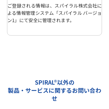
ご登録される情報は、
スパイラル株式会社
に
ー、イベント、展示会の開催や出展
情報の提供の際に利用いたします。
よる
情報管理システム「スパイラル バージョ
その他の目的では使用致しません。
ン1」
にて安全に管理されます。
2 個人情報の管理について
ご提出頂く個人情報は、当社にて正
確な状態に保ち、不正アクセス、紛
失・破壊・改ざんおよび漏洩等を防
止するための措置を講じます。
また、EEA（欧州経済領域）域内所
在者の個人データを日本を含む域外
へ移転する場合、当社は、EU一般
データ保護規則（以下、「GDPR」
SPIRAL®以外の
という）に準拠した適切な保護措置
製品・サービスに関するお問い合わ
を講じます。
3 個人情報の第三者提供について
せ
当社は法令で定められる場合を除