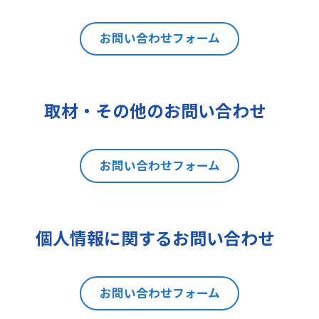
は利用目的の通知、内容の開示、訂
正、追加又は削除、利用の停止、消
去及び第三者への提供の停止（以下
お問い合わせフォーム
「開示等」といいます。）を請求す
ることができます。貴方ご自身の個
人情報の開示等を請求される場合
取材・その他のお問い合わせ
は、後述の消費者相談・苦情窓口に
ご連絡をお願いいたします。なお、
本手続きにあたり、貴方がご本人で
お問い合わせフォーム
あることを確認させて頂きますこと
をご了承下さい。
7 個人情報の処理に関する権利に
ついて
個人情報に関するお問い合わせ
ご提出頂く個人情報について、開示
等の権利に加えて、貴方は以下の権
利を有します。
お問い合わせフォーム
(1)取扱いの制限を要求する権利