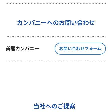
を行うことを目的としており、それ
以外の目的では一切利用いたしませ
ん。
4 個人情報の外部委託について
カンパニーへのお問い合わせ
利用目的の範囲内でご提出いただく
個人情報の取扱いを一部、または全
部を委託する場合、十分な個人情報
美歴カンパニー
お問い合わせフォーム
の保護水準を満たしている者を選定
する基準を確立、選定し、管理監督
いたします。
5 個人情報の保存期間について
当社は、貴方の同意を得た収集目的
に必要な期間に限り貴方の個人情報
を保存します。
6 個人情報の開示等について
当社へのご提案
ご提出頂く個人情報について、貴方