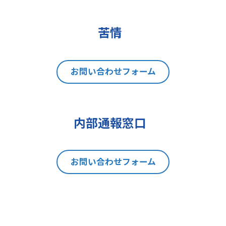
(2)データポータビリティの権利
(3)異議を唱える権利
(4)同意を撤回する権利
苦情
(5)GDPRの監督機関に不服を申し立
てる権利
8 個人情報提出の任意性及び当該
お問い合わせフォーム
情報を与えなかった場合に本人に生
じる結果
当社は、お問い合わせの対応を行う
内部通報窓口
にあたり、貴方の同意を得た場合に
限り貴方の個人情報の収集を行いま
す。但し、貴方の同意が頂けない場
お問い合わせフォーム
合は、お問い合わせの回答、当社の
製品・サービスのご案内や当社が独
自に発信する情報（ブログ記事、ホ
ワイトペーパー）のご紹介、セミナ
ー、イベント、展示会の開催や出展