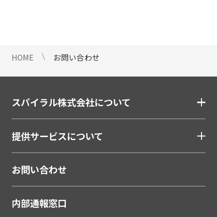
情報のご提供ができないことをご了
承下さい。
9 個人情報に対する自動化された
意思決定について
HOME
お問い合わせ
当社は、ご提出頂く個人情報につい
て、プロファイリングを含む自動化
された重大な影響をもたらす意思決
定を行いません。
スパイラル株式会社について
10 当社Web サイトでのクッキー
（Cookie）の使用について
提供サービスについて
お客様がブラウザの設定でクッキー
の送受信を許可している場合、当社
Webサイトでクッキーまたは同種の
お問い合わせ
技術（Webビーコンなど）を使用し
て、お客様による当社Webサイトの
内部通報窓口
利用状況等のデータ（以下、「閲覧
データ」といいます）を収集しま