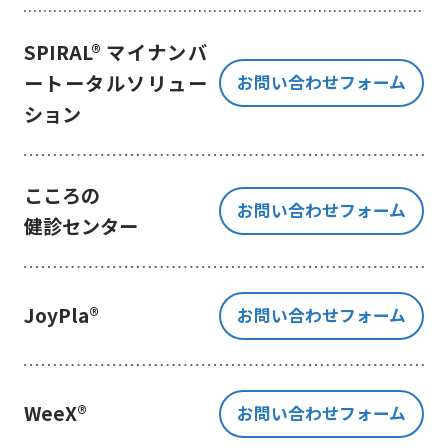
き、ご提出いただく個人情報を、貴
方の同意なく第三者に提供すること
SPIRAL® マイナンバ
はございません。
ートータルソリュー
お問い合わせフォーム
但し、お客様から同意をいただいた
ション
場合のみ、日本及びアメリカ合衆国
に拠点を置くGoogle LLCに当該個人
情報を提供することがあります。
※Google LLC は日本の個人情報保
こころの
お問い合わせフォーム
護法が適用される個人情報取扱事業
健診センター
者と同等の体制を整備しています。
詳しくは、11.Google 拡張コンバ
ージョンの利用をご確認ください。
JoyPla®
お問い合わせフォーム
当社が管理する本フォームから取
得した情報とGoogle LLC が管理す
る当社Webサイト閲覧履歴等の情報
を紐づけ、お客様の興味関心に沿っ
WeeX®
お問い合わせフォーム
た当社サービスに関する広告の配信