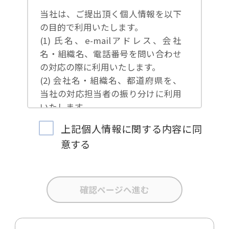
当社は、ご提出頂く個人情報を以下
の目的で利用いたします。
(1) 氏名、e-mailアドレス、会社
名・組織名、電話番号を問い合わせ
の対応の際に利用いたします。
(2) 会社名・組織名、都道府県を、
当社の対応担当者の振り分けに利用
いたします。
(3) お問合せ内容について集計分析
上記個人情報に関する内容に同
を行い、当社製品・サービスの企画
意する
開発や、販促営業活動の参考にいた
します。
(4) 氏名、e-mailアドレス、会社
名・組織名、電話番号を、当社の製
品・サービスのご案内や当社が独自
に発信する情報（ブログ記事、ホワ
イトペーパー）のご紹介、セミナ