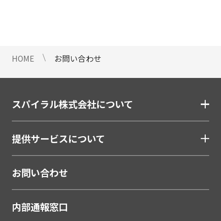
情報のご提供ができないことをご了
承下さい。
9 個人情報に対する自動化された
意思決定について
HOME
お問い合わせ
当社は、ご提出頂く個人情報につい
て、プロファイリングを含む自動化
された重大な影響をもたらす意思決
定を行いません。
スパイラル株式会社について
10 当社Web サイトでのクッキー
（Cookie）の使用について
提供サービスについて
お客様がブラウザの設定でクッキー
の送受信を許可している場合、当社
Webサイトでクッキーまたは同種の
お問い合わせ
技術（Webビーコンなど）を使用し
て、お客様による当社Webサイトの
内部通報窓口
利用状況等のデータ（以下、「閲覧
データ」といいます）を収集しま