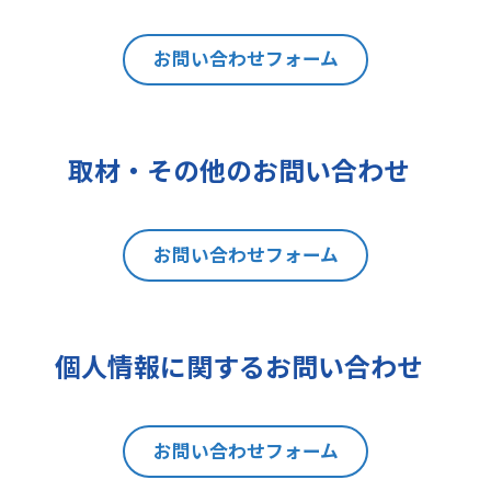
は利用目的の通知、内容の開示、訂
正、追加又は削除、利用の停止、消
去及び第三者への提供の停止（以下
お問い合わせフォーム
「開示等」といいます。）を請求す
ることができます。貴方ご自身の個
人情報の開示等を請求される場合
取材・その他のお問い合わせ
は、後述の消費者相談・苦情窓口に
ご連絡をお願いいたします。なお、
本手続きにあたり、貴方がご本人で
お問い合わせフォーム
あることを確認させて頂きますこと
をご了承下さい。
7 個人情報の処理に関する権利に
ついて
個人情報に関するお問い合わせ
ご提出頂く個人情報について、開示
等の権利に加えて、貴方は以下の権
利を有します。
お問い合わせフォーム
(1)取扱いの制限を要求する権利