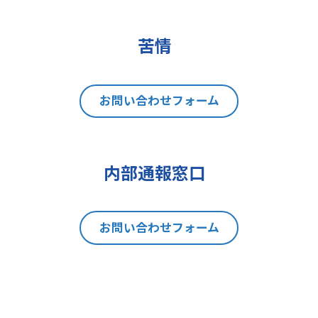
(2)データポータビリティの権利
(3)異議を唱える権利
(4)同意を撤回する権利
苦情
(5)GDPRの監督機関に不服を申し立
てる権利
8 個人情報提出の任意性及び当該
お問い合わせフォーム
情報を与えなかった場合に本人に生
じる結果
当社は、お問い合わせの対応を行う
内部通報窓口
にあたり、貴方の同意を得た場合に
限り貴方の個人情報の収集を行いま
す。但し、貴方の同意が頂けない場
お問い合わせフォーム
合は、お問い合わせの回答、当社の
製品・サービスのご案内や当社が独
自に発信する情報（ブログ記事、ホ
ワイトペーパー）のご紹介、セミナ
ー、イベント、展示会の開催や出展