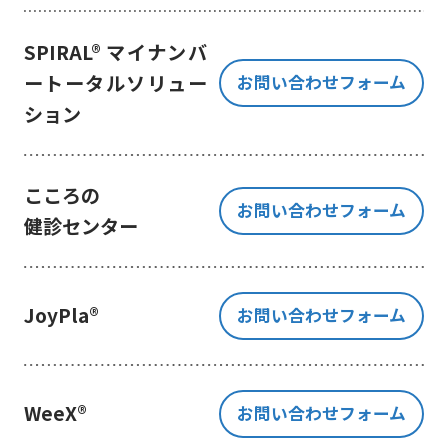
き、ご提出いただく個人情報を、貴
方の同意なく第三者に提供すること
SPIRAL® マイナンバ
はございません。
ートータルソリュー
お問い合わせフォーム
但し、お客様から同意をいただいた
ション
場合のみ、日本及びアメリカ合衆国
に拠点を置くGoogle LLCに当該個人
情報を提供することがあります。
※Google LLC は日本の個人情報保
こころの
お問い合わせフォーム
護法が適用される個人情報取扱事業
健診センター
者と同等の体制を整備しています。
詳しくは、11.Google 拡張コンバ
ージョンの利用をご確認ください。
JoyPla®
お問い合わせフォーム
当社が管理する本フォームから取
得した情報とGoogle LLC が管理す
る当社Webサイト閲覧履歴等の情報
を紐づけ、お客様の興味関心に沿っ
WeeX®
お問い合わせフォーム
た当社サービスに関する広告の配信