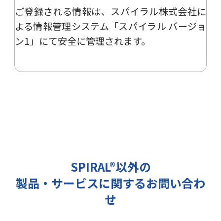
ご登録される情報は、
スパイラル株式会社
に
ー、イベント、展示会の開催や出展
情報の提供の際に利用いたします。
よる
情報管理システム「スパイラル バージョ
その他の目的では使用致しません。
ン1」
にて安全に管理されます。
2 個人情報の管理について
ご提出頂く個人情報は、当社にて正
確な状態に保ち、不正アクセス、紛
失・破壊・改ざんおよび漏洩等を防
止するための措置を講じます。
また、EEA（欧州経済領域）域内所
在者の個人データを日本を含む域外
へ移転する場合、当社は、EU一般
データ保護規則（以下、「GDPR」
SPIRAL®以外の
という）に準拠した適切な保護措置
製品・サービスに関するお問い合わ
を講じます。
3 個人情報の第三者提供について
せ
当社は法令で定められる場合を除