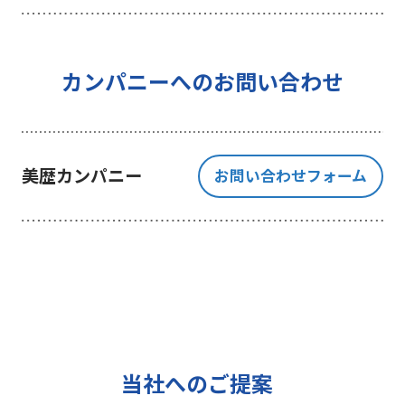
を行うことを目的としており、それ
以外の目的では一切利用いたしませ
ん。
4 個人情報の外部委託について
カンパニーへのお問い合わせ
利用目的の範囲内でご提出いただく
個人情報の取扱いを一部、または全
部を委託する場合、十分な個人情報
美歴カンパニー
お問い合わせフォーム
の保護水準を満たしている者を選定
する基準を確立、選定し、管理監督
いたします。
5 個人情報の保存期間について
当社は、貴方の同意を得た収集目的
に必要な期間に限り貴方の個人情報
を保存します。
6 個人情報の開示等について
当社へのご提案
ご提出頂く個人情報について、貴方