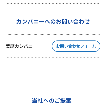
を行うことを目的としており、それ
以外の目的では一切利用いたしませ
ん。
4 個人情報の外部委託について
カンパニーへのお問い合わせ
利用目的の範囲内でご提出いただく
個人情報の取扱いを一部、または全
部を委託する場合、十分な個人情報
美歴カンパニー
お問い合わせフォーム
の保護水準を満たしている者を選定
する基準を確立、選定し、管理監督
いたします。
5 個人情報の保存期間について
当社は、貴方の同意を得た収集目的
に必要な期間に限り貴方の個人情報
を保存します。
6 個人情報の開示等について
当社へのご提案
ご提出頂く個人情報について、貴方