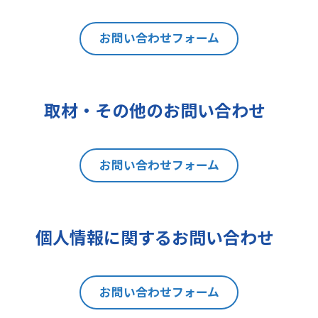
は利用目的の通知、内容の開示、訂
正、追加又は削除、利用の停止、消
去及び第三者への提供の停止（以下
お問い合わせフォーム
「開示等」といいます。）を請求す
ることができます。貴方ご自身の個
人情報の開示等を請求される場合
取材・その他のお問い合わせ
は、後述の消費者相談・苦情窓口に
ご連絡をお願いいたします。なお、
本手続きにあたり、貴方がご本人で
お問い合わせフォーム
あることを確認させて頂きますこと
をご了承下さい。
7 個人情報の処理に関する権利に
ついて
個人情報に関するお問い合わせ
ご提出頂く個人情報について、開示
等の権利に加えて、貴方は以下の権
利を有します。
お問い合わせフォーム
(1)取扱いの制限を要求する権利