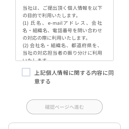
当社は、ご提出頂く個人情報を以下
の目的で利用いたします。
(1) 氏名、e-mailアドレス、会社
名・組織名、電話番号を問い合わせ
の対応の際に利用いたします。
(2) 会社名・組織名、都道府県を、
当社の対応担当者の振り分けに利用
いたします。
(3) お問合せ内容について集計分析
上記個人情報に関する内容に同
を行い、当社製品・サービスの企画
意する
開発や、販促営業活動の参考にいた
します。
(4) 氏名、e-mailアドレス、会社
名・組織名、電話番号を、当社の製
品・サービスのご案内や当社が独自
に発信する情報（ブログ記事、ホワ
イトペーパー）のご紹介、セミナ