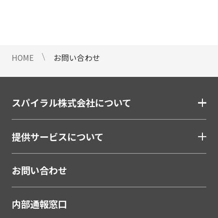
情報のご提供ができないことをご了
承下さい。
9 個人情報に対する自動化された
意思決定について
HOME
お問い合わせ
当社は、ご提出頂く個人情報につい
て、プロファイリングを含む自動化
された重大な影響をもたらす意思決
定を行いません。
スパイラル株式会社について
10 当社Web サイトでのクッキー
（Cookie）の使用について
提供サービスについて
お客様がブラウザの設定でクッキー
の送受信を許可している場合、当社
Webサイトでクッキーまたは同種の
お問い合わせ
技術（Webビーコンなど）を使用し
て、お客様による当社Webサイトの
内部通報窓口
利用状況等のデータ（以下、「閲覧
データ」といいます）を収集しま