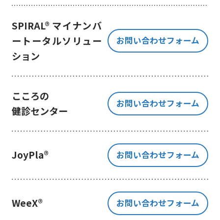
き、ご提出いただく個人情報を、貴
方の同意なく第三者に提供すること
SPIRAL® マイナンバ
はございません。
ートータルソリュー
お問い合わせフォーム
但し、お客様から同意をいただいた
ション
場合のみ、日本及びアメリカ合衆国
に拠点を置くGoogle LLCに当該個人
情報を提供することがあります。
※Google LLC は日本の個人情報保
こころの
お問い合わせフォーム
護法が適用される個人情報取扱事業
健診センター
者と同等の体制を整備しています。
詳しくは、11.Google 拡張コンバ
ージョンの利用をご確認ください。
JoyPla®
お問い合わせフォーム
当社が管理する本フォームから取
得した情報とGoogle LLC が管理す
る当社Webサイト閲覧履歴等の情報
を紐づけ、お客様の興味関心に沿っ
WeeX®
お問い合わせフォーム
た当社サービスに関する広告の配信