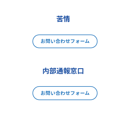
(2)データポータビリティの権利
(3)異議を唱える権利
(4)同意を撤回する権利
苦情
(5)GDPRの監督機関に不服を申し立
てる権利
8 個人情報提出の任意性及び当該
お問い合わせフォーム
情報を与えなかった場合に本人に生
じる結果
当社は、お問い合わせの対応を行う
内部通報窓口
にあたり、貴方の同意を得た場合に
限り貴方の個人情報の収集を行いま
す。但し、貴方の同意が頂けない場
お問い合わせフォーム
合は、お問い合わせの回答、当社の
製品・サービスのご案内や当社が独
自に発信する情報（ブログ記事、ホ
ワイトペーパー）のご紹介、セミナ
ー、イベント、展示会の開催や出展