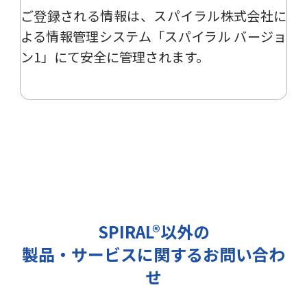
ご登録される情報は、
スパイラル株式会社
に
ー、イベント、展示会の開催や出展
情報の提供の際に利用いたします。
よる
情報管理システム「スパイラル バージョ
その他の目的では使用致しません。
ン1」
にて安全に管理されます。
2 個人情報の管理について
ご提出頂く個人情報は、当社にて正
確な状態に保ち、不正アクセス、紛
失・破壊・改ざんおよび漏洩等を防
止するための措置を講じます。
また、EEA（欧州経済領域）域内所
在者の個人データを日本を含む域外
へ移転する場合、当社は、EU一般
データ保護規則（以下、「GDPR」
SPIRAL®以外の
という）に準拠した適切な保護措置
製品・サービスに関するお問い合わ
を講じます。
3 個人情報の第三者提供について
せ
当社は法令で定められる場合を除