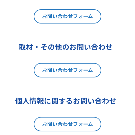
は利用目的の通知、内容の開示、訂
正、追加又は削除、利用の停止、消
去及び第三者への提供の停止（以下
お問い合わせフォーム
「開示等」といいます。）を請求す
ることができます。貴方ご自身の個
人情報の開示等を請求される場合
取材・その他のお問い合わせ
は、後述の消費者相談・苦情窓口に
ご連絡をお願いいたします。なお、
本手続きにあたり、貴方がご本人で
お問い合わせフォーム
あることを確認させて頂きますこと
をご了承下さい。
7 個人情報の処理に関する権利に
ついて
個人情報に関するお問い合わせ
ご提出頂く個人情報について、開示
等の権利に加えて、貴方は以下の権
利を有します。
お問い合わせフォーム
(1)取扱いの制限を要求する権利