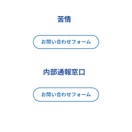
(2)データポータビリティの権利
(3)異議を唱える権利
(4)同意を撤回する権利
苦情
(5)GDPRの監督機関に不服を申し立
てる権利
8 個人情報提出の任意性及び当該
お問い合わせフォーム
情報を与えなかった場合に本人に生
じる結果
当社は、お問い合わせの対応を行う
内部通報窓口
にあたり、貴方の同意を得た場合に
限り貴方の個人情報の収集を行いま
す。但し、貴方の同意が頂けない場
お問い合わせフォーム
合は、お問い合わせの回答、当社の
製品・サービスのご案内や当社が独
自に発信する情報（ブログ記事、ホ
ワイトペーパー）のご紹介、セミナ
ー、イベント、展示会の開催や出展