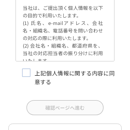
当社は、ご提出頂く個人情報を以下
の目的で利用いたします。
(1) 氏名、e-mailアドレス、会社
名・組織名、電話番号を問い合わせ
の対応の際に利用いたします。
(2) 会社名・組織名、都道府県を、
当社の対応担当者の振り分けに利用
いたします。
(3) お問合せ内容について集計分析
上記個人情報に関する内容に同
を行い、当社製品・サービスの企画
意する
開発や、販促営業活動の参考にいた
します。
(4) 氏名、e-mailアドレス、会社
名・組織名、電話番号を、当社の製
品・サービスのご案内や当社が独自
に発信する情報（ブログ記事、ホワ
イトペーパー）のご紹介、セミナ