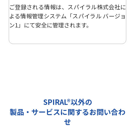
ご登録される情報は、
スパイラル株式会社
に
ー、イベント、展示会の開催や出展
情報の提供の際に利用いたします。
よる
情報管理システム「スパイラル バージョ
その他の目的では使用致しません。
ン1」
にて安全に管理されます。
2 個人情報の管理について
ご提出頂く個人情報は、当社にて正
確な状態に保ち、不正アクセス、紛
失・破壊・改ざんおよび漏洩等を防
止するための措置を講じます。
また、EEA（欧州経済領域）域内所
在者の個人データを日本を含む域外
へ移転する場合、当社は、EU一般
データ保護規則（以下、「GDPR」
SPIRAL®以外の
という）に準拠した適切な保護措置
製品・サービスに関するお問い合わ
を講じます。
3 個人情報の第三者提供について
せ
当社は法令で定められる場合を除