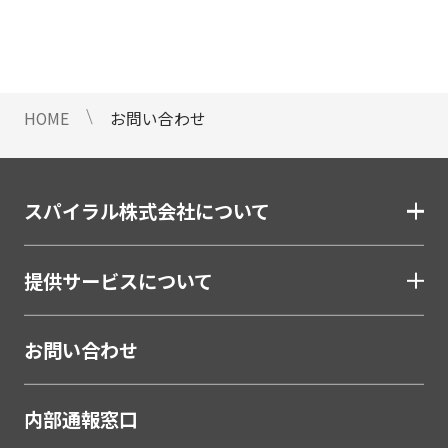
情報のご提供ができないことをご了
承下さい。
9 個人情報に対する自動化された
意思決定について
HOME
お問い合わせ
当社は、ご提出頂く個人情報につい
て、プロファイリングを含む自動化
された重大な影響をもたらす意思決
定を行いません。
スパイラル株式会社について
10 当社Web サイトでのクッキー
（Cookie）の使用について
提供サービスについて
お客様がブラウザの設定でクッキー
の送受信を許可している場合、当社
Webサイトでクッキーまたは同種の
お問い合わせ
技術（Webビーコンなど）を使用し
て、お客様による当社Webサイトの
内部通報窓口
利用状況等のデータ（以下、「閲覧
データ」といいます）を収集しま