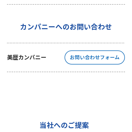
を行うことを目的としており、それ
以外の目的では一切利用いたしませ
ん。
4 個人情報の外部委託について
カンパニーへのお問い合わせ
利用目的の範囲内でご提出いただく
個人情報の取扱いを一部、または全
部を委託する場合、十分な個人情報
美歴カンパニー
お問い合わせフォーム
の保護水準を満たしている者を選定
する基準を確立、選定し、管理監督
いたします。
5 個人情報の保存期間について
当社は、貴方の同意を得た収集目的
に必要な期間に限り貴方の個人情報
を保存します。
6 個人情報の開示等について
当社へのご提案
ご提出頂く個人情報について、貴方