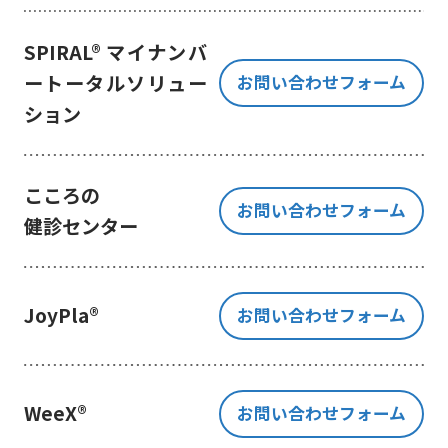
き、ご提出いただく個人情報を、貴
方の同意なく第三者に提供すること
SPIRAL® マイナンバ
はございません。
ートータルソリュー
お問い合わせフォーム
但し、お客様から同意をいただいた
ション
場合のみ、日本及びアメリカ合衆国
に拠点を置くGoogle LLCに当該個人
情報を提供することがあります。
※Google LLC は日本の個人情報保
こころの
お問い合わせフォーム
護法が適用される個人情報取扱事業
健診センター
者と同等の体制を整備しています。
詳しくは、11.Google 拡張コンバ
ージョンの利用をご確認ください。
JoyPla®
お問い合わせフォーム
当社が管理する本フォームから取
得した情報とGoogle LLC が管理す
る当社Webサイト閲覧履歴等の情報
を紐づけ、お客様の興味関心に沿っ
WeeX®
お問い合わせフォーム
た当社サービスに関する広告の配信