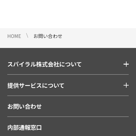
情報のご提供ができないことをご了
承下さい。
9 個人情報に対する自動化された
意思決定について
HOME
お問い合わせ
当社は、ご提出頂く個人情報につい
て、プロファイリングを含む自動化
された重大な影響をもたらす意思決
定を行いません。
スパイラル株式会社について
10 当社Web サイトでのクッキー
（Cookie）の使用について
提供サービスについて
お客様がブラウザの設定でクッキー
の送受信を許可している場合、当社
Webサイトでクッキーまたは同種の
お問い合わせ
技術（Webビーコンなど）を使用し
て、お客様による当社Webサイトの
内部通報窓口
利用状況等のデータ（以下、「閲覧
データ」といいます）を収集しま