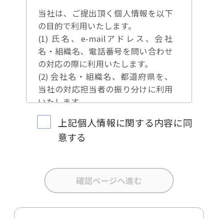
当社は、ご提出頂く個人情報を以下
の目的で利用いたします。
(1) 氏名、e-mailアドレス、会社
名・組織名、電話番号を問い合わせ
の対応の際に利用いたします。
(2) 会社名・組織名、都道府県を、
当社の対応担当者の振り分けに利用
いたします。
(3) お問合せ内容について集計分析
上記個人情報に関する内容に同
を行い、当社製品・サービスの企画
意する
開発や、販促営業活動の参考にいた
します。
(4) 氏名、e-mailアドレス、会社
名・組織名、電話番号を、当社の製
品・サービスのご案内や当社が独自
に発信する情報（ブログ記事、ホワ
イトペーパー）のご紹介、セミナ