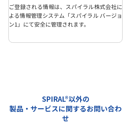
ご登録される情報は、
スパイラル株式会社
に
ー、イベント、展示会の開催や出展
情報の提供の際に利用いたします。
よる
情報管理システム「スパイラル バージョ
その他の目的では使用致しません。
ン1」
にて安全に管理されます。
2 個人情報の管理について
ご提出頂く個人情報は、当社にて正
確な状態に保ち、不正アクセス、紛
失・破壊・改ざんおよび漏洩等を防
止するための措置を講じます。
また、EEA（欧州経済領域）域内所
在者の個人データを日本を含む域外
へ移転する場合、当社は、EU一般
データ保護規則（以下、「GDPR」
SPIRAL®以外の
という）に準拠した適切な保護措置
製品・サービスに関するお問い合わ
を講じます。
3 個人情報の第三者提供について
せ
当社は法令で定められる場合を除