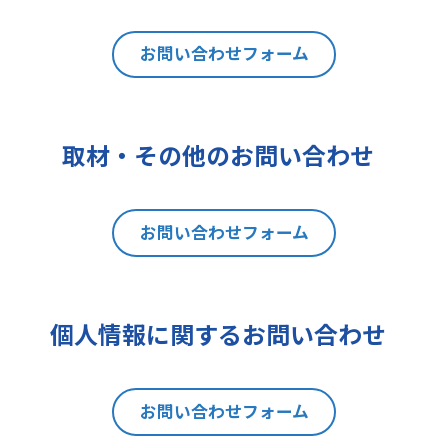
は利用目的の通知、内容の開示、訂
正、追加又は削除、利用の停止、消
去及び第三者への提供の停止（以下
お問い合わせフォーム
「開示等」といいます。）を請求す
ることができます。貴方ご自身の個
人情報の開示等を請求される場合
取材・その他のお問い合わせ
は、後述の消費者相談・苦情窓口に
ご連絡をお願いいたします。なお、
本手続きにあたり、貴方がご本人で
お問い合わせフォーム
あることを確認させて頂きますこと
をご了承下さい。
7 個人情報の処理に関する権利に
ついて
個人情報に関するお問い合わせ
ご提出頂く個人情報について、開示
等の権利に加えて、貴方は以下の権
利を有します。
お問い合わせフォーム
(1)取扱いの制限を要求する権利