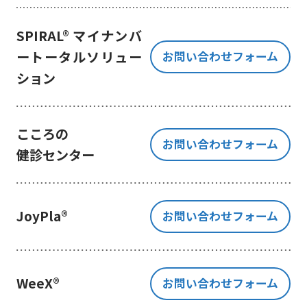
き、ご提出いただく個人情報を、貴
方の同意なく第三者に提供すること
SPIRAL® マイナンバ
はございません。
ートータルソリュー
お問い合わせフォーム
但し、お客様から同意をいただいた
ション
場合のみ、日本及びアメリカ合衆国
に拠点を置くGoogle LLCに当該個人
情報を提供することがあります。
※Google LLC は日本の個人情報保
こころの
お問い合わせフォーム
護法が適用される個人情報取扱事業
健診センター
者と同等の体制を整備しています。
詳しくは、11.Google 拡張コンバ
ージョンの利用をご確認ください。
JoyPla®
お問い合わせフォーム
当社が管理する本フォームから取
得した情報とGoogle LLC が管理す
る当社Webサイト閲覧履歴等の情報
を紐づけ、お客様の興味関心に沿っ
WeeX®
お問い合わせフォーム
た当社サービスに関する広告の配信