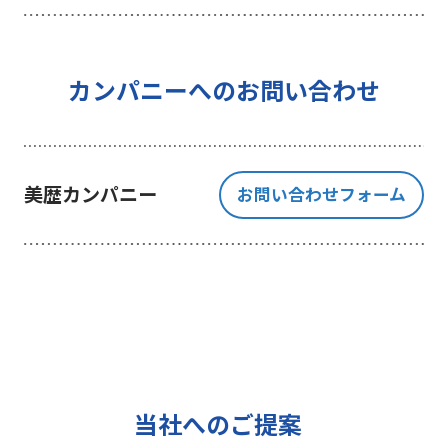
を行うことを目的としており、それ
以外の目的では一切利用いたしませ
ん。
4 個人情報の外部委託について
カンパニーへのお問い合わせ
利用目的の範囲内でご提出いただく
個人情報の取扱いを一部、または全
部を委託する場合、十分な個人情報
美歴カンパニー
お問い合わせフォーム
の保護水準を満たしている者を選定
する基準を確立、選定し、管理監督
いたします。
5 個人情報の保存期間について
当社は、貴方の同意を得た収集目的
に必要な期間に限り貴方の個人情報
を保存します。
6 個人情報の開示等について
当社へのご提案
ご提出頂く個人情報について、貴方