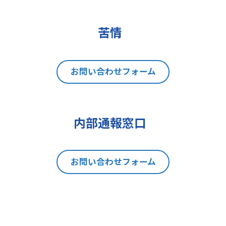
(2)データポータビリティの権利
(3)異議を唱える権利
(4)同意を撤回する権利
苦情
(5)GDPRの監督機関に不服を申し立
てる権利
8 個人情報提出の任意性及び当該
お問い合わせフォーム
情報を与えなかった場合に本人に生
じる結果
当社は、お問い合わせの対応を行う
内部通報窓口
にあたり、貴方の同意を得た場合に
限り貴方の個人情報の収集を行いま
す。但し、貴方の同意が頂けない場
お問い合わせフォーム
合は、お問い合わせの回答、当社の
製品・サービスのご案内や当社が独
自に発信する情報（ブログ記事、ホ
ワイトペーパー）のご紹介、セミナ
ー、イベント、展示会の開催や出展