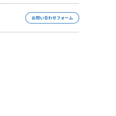
停止、消去
の個人情報
お問い合わせフォーム
本手続きに
集を行いま
当社が独自
や出展情報