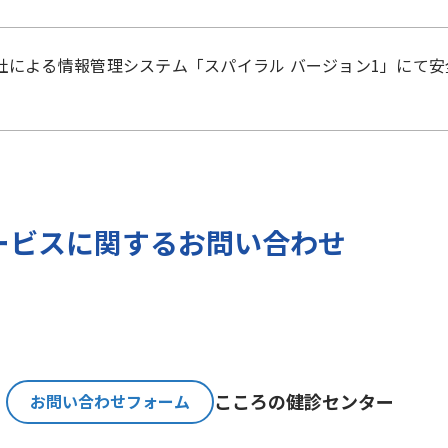
）に準拠した適切な保護措置を講じます。
社
による
情報管理システム「スパイラル バージョン1」
にて安
ご提出いただく個人情報を、貴方の同意なく第三者に提供す
のみ、日本及びアメリカ合衆国に拠点を置くGoogle LLCに
報保護法が適用される個人情報取扱事業者と同等の体制を整備してい
バージョンの利用をご確認ください。
報とGoogle LLC が管理する当社Webサイト閲覧履歴等
ービスに関するお問い合わせ
サービスに関する広告の配信を行うことを目的としており、
人情報の取扱いを一部、または全部を委託する場合、十分な
基準を確立、選定し、管理監督いたします。
こころの
健診センター
お問い合わせフォーム
必要な期間に限り貴方の個人情報を保存します。