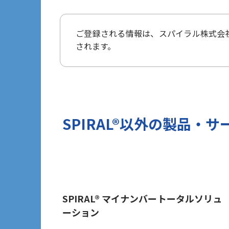
タ保護規則（以下、「GDPR」という
3 個人情報の第三者提供について
ご登録される情報は、
スパイラル株式会
当社は法令で定められる場合を除き、
されます。
ざいません。
但し、お客様から同意をいただいた場合
報を提供することがあります。
※Google LLC は日本の個人情
詳しくは、11.Google 拡張コン
当社が管理する本フォームから取得した情
SPIRAL®以外の
製品・サ
づけ、お客様の興味関心に沿った当社
目的では一切利用いたしません。
4 個人情報の外部委託について
利用目的の範囲内でご提出いただく個
保護水準を満たしている者を選定する
5 個人情報の保存期間について
SPIRAL® マイナンバートータルソリュ
ーション
当社は、貴方の同意を得た収集目的に
6 個人情報の開示等について