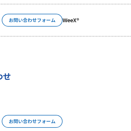
利用目的の通知、内容の開示、訂正、追加又は削除、利用の
示等」といいます。）を請求することができます。貴方ご自身
WeeX®
お問い合わせフォーム
消費者相談・苦情窓口にご連絡をお願いいたします。なお、
認させて頂きますことをご了承下さい。
いて
の権利に加えて、貴方は以下の権利を有します。
わせ
る権利
報を与えなかった場合に本人に生じる結果
にあたり、貴方の同意を得た場合に限り貴方の個人情報の収
は、お問い合わせの回答、当社の製品・サービスのご案内や
トペーパー）のご紹介、セミナー、イベント、展示会の開催
お問い合わせフォーム
い。
思決定について