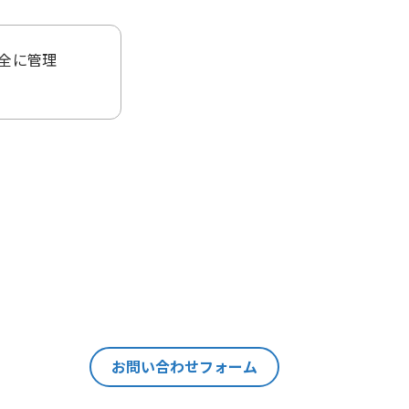
全に管理
ることはご
当該個人情
ます。
の情報を紐
それ以外の
個人情報の
お問い合わせフォーム