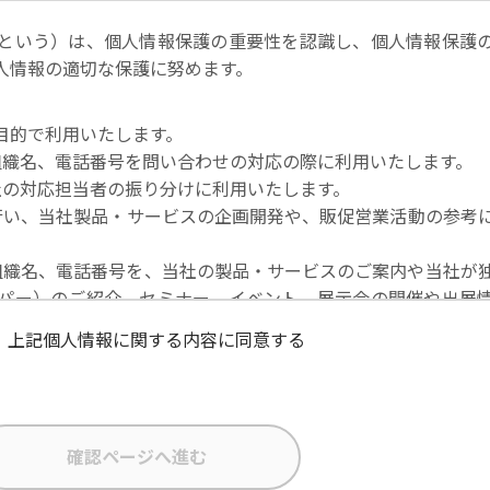
という）は、個人情報保護の重要性を認識し、個人情報保護
人情報の適切な保護に努めます。
目的で利用いたします。
社名・組織名、電話番号を問い合わせの対応の際に利用いたします。
当社の対応担当者の振り分けに利用いたします。
を行い、当社製品・サービスの企画開発や、販促営業活動の参考
社名・組織名、電話番号を、当社の製品・サービスのご案内や当社が
パー）のご紹介、セミナー、イベント、展示会の開催や出展
上記個人情報に関する内容に同意する
な状態に保ち、不正アクセス、紛失・破壊・改ざんおよび漏
在者の個人データを日本を含む域外へ移転する場合、当社は、E