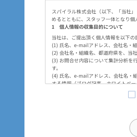
スパイラル株式会社（以下、「当社」
めるとともに、スタッフ一体となり個
1 個人情報の収集目的について
当社は、ご提出頂く個人情報を以下の
(1) 氏名、e-mailアドレス、会
(2) 会社名・組織名、都道府県を、
(3) お問合せ内容について集計分析
す。
(4) 氏名、e-mailアドレス、会
する情報（ブログ記事、ホワイトペー
の際に利用いたします。
その他の目的では使用致しません。
2 個人情報の管理について
ご提出頂く個人情報は、当社にて正確
するための措置を講じます。
また、EEA（欧州経済領域）域内所