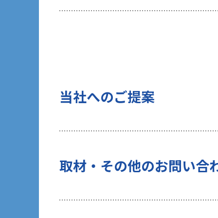
当社は、ご提出頂く個人情報について
を行いません。
10 当社Web サイトでのクッキー（C
お客様がブラウザの設定でクッキーの
術（Webビーコンなど）を使用して
タ」といいます）を収集します。これ
当社へのご提案
する一部サービスでは、お客様のブラ
当社がクッキーを使用する目的は以下
（１）統計的に収集・分析したデータ
（２）お客様の関心があると考えられ
（３）お客様にマッチしたソリューシ
上記（２）、（３）の目的のため、当
取材・その他のお問い合
のタイミングでお客様から個人情報の
行います。また、過去にお客様から許
データと個人情報を紐付けて管理しま
なお、当社WebサイトではGoogle 
利用状況を収集、利用します。