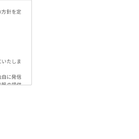
の方針を定
にいたしま
独自に発信
情報の提供
洩等を防止
U一般デー