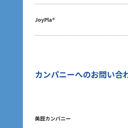
ご提出頂く個人情報について、貴方は
及び第三者への提供の停止（以下「開
JoyPla®
の開示等を請求される場合は、後述の
あたり、貴方がご本人であることを確
7 個人情報の処理に関する権利につ
ご提出頂く個人情報について、開示等
(1)取扱いの制限を要求する権利
(2)データポータビリティの権利
(3)異議を唱える権利
カンパニーへのお問い合
(4)同意を撤回する権利
(5)GDPRの監督機関に不服を申し立て
8 個人情報提出の任意性及び当該情
当社は、お問い合わせの対応を行う
す。但し、貴方の同意が頂けない場合
に発信する情報（ブログ記事、ホワイ
美歴カンパニー
のご提供ができないことをご了承下さ
9 個人情報に対する自動化された意