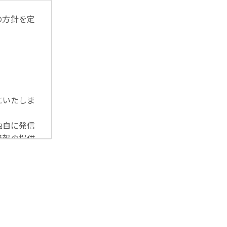
の方針を定
にいたしま
独自に発信
情報の提供
洩等を防止
U一般デー