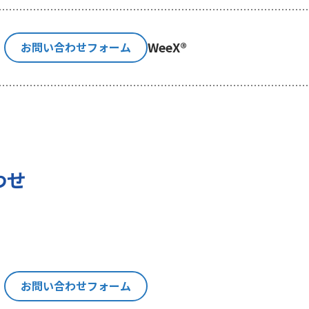
利用目的の通知、内容の開示、訂正、追加又は削除、利用の
示等」といいます。）を請求することができます。貴方ご自身
WeeX®
お問い合わせフォーム
消費者相談・苦情窓口にご連絡をお願いいたします。なお、
認させて頂きますことをご了承下さい。
いて
の権利に加えて、貴方は以下の権利を有します。
わせ
る権利
報を与えなかった場合に本人に生じる結果
にあたり、貴方の同意を得た場合に限り貴方の個人情報の収
は、お問い合わせの回答、当社の製品・サービスのご案内や
トペーパー）のご紹介、セミナー、イベント、展示会の開催
お問い合わせフォーム
い。
思決定について