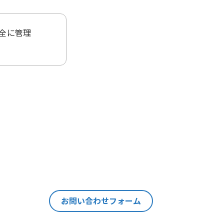
全に管理
ることはご
当該個人情
ます。
の情報を紐
それ以外の
個人情報の
お問い合わせフォーム