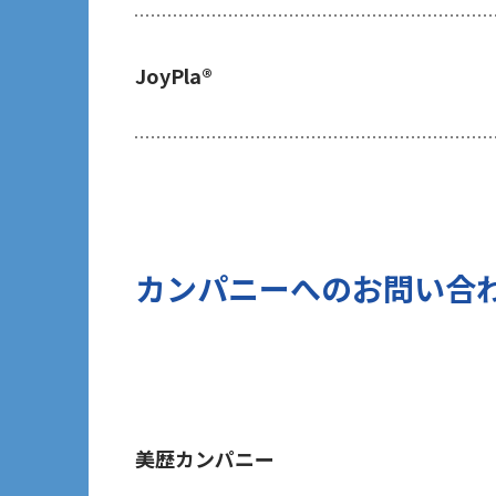
ご提出頂く個人情報について、貴方は
及び第三者への提供の停止（以下「開
JoyPla®
の開示等を請求される場合は、後述の
あたり、貴方がご本人であることを確
7 個人情報の処理に関する権利につ
ご提出頂く個人情報について、開示等
(1)取扱いの制限を要求する権利
(2)データポータビリティの権利
(3)異議を唱える権利
カンパニーへのお問い合
(4)同意を撤回する権利
(5)GDPRの監督機関に不服を申し立て
8 個人情報提出の任意性及び当該情
当社は、お問い合わせの対応を行う
す。但し、貴方の同意が頂けない場合
に発信する情報（ブログ記事、ホワイ
美歴カンパニー
のご提供ができないことをご了承下さ
9 個人情報に対する自動化された意