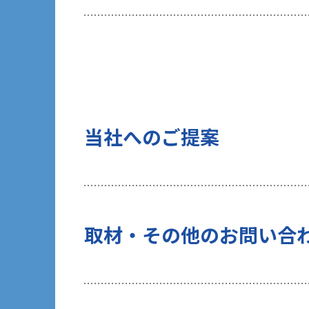
当社は、ご提出頂く個人情報について
を行いません。
10 当社Web サイトでのクッキー（C
お客様がブラウザの設定でクッキーの
術（Webビーコンなど）を使用して
タ」といいます）を収集します。これ
当社へのご提案
する一部サービスでは、お客様のブラ
当社がクッキーを使用する目的は以下
（１）統計的に収集・分析したデータ
（２）お客様の関心があると考えられ
（３）お客様にマッチしたソリューシ
上記（２）、（３）の目的のため、当
取材・その他のお問い合
のタイミングでお客様から個人情報の
行います。また、過去にお客様から許
データと個人情報を紐付けて管理しま
なお、当社WebサイトではGoogle 
利用状況を収集、利用します。