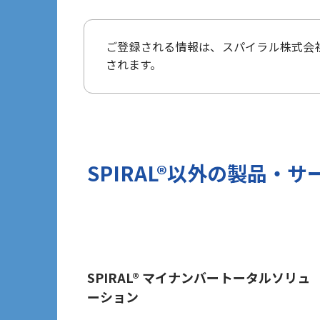
タ保護規則（以下、「GDPR」という
3 個人情報の第三者提供について
ご登録される情報は、
スパイラル株式会
当社は法令で定められる場合を除き、
されます。
ざいません。
但し、お客様から同意をいただいた場合
報を提供することがあります。
※Google LLC は日本の個人情
詳しくは、11.Google 拡張コン
当社が管理する本フォームから取得した情
SPIRAL®以外の
製品・サ
づけ、お客様の興味関心に沿った当社
目的では一切利用いたしません。
4 個人情報の外部委託について
利用目的の範囲内でご提出いただく個
保護水準を満たしている者を選定する
5 個人情報の保存期間について
SPIRAL® マイナンバートータルソリュ
ーション
当社は、貴方の同意を得た収集目的に
6 個人情報の開示等について