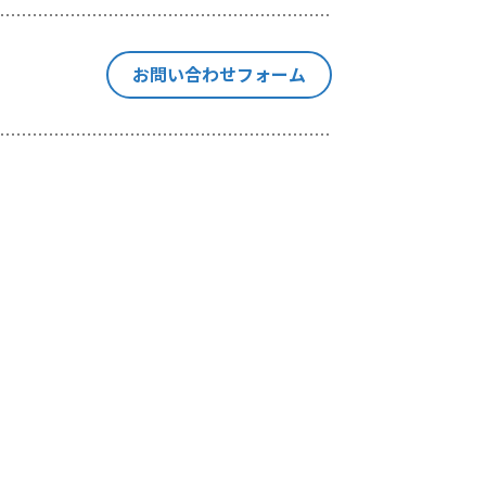
停止、消去
の個人情報
お問い合わせフォーム
本手続きに
集を行いま
当社が独自
や出展情報