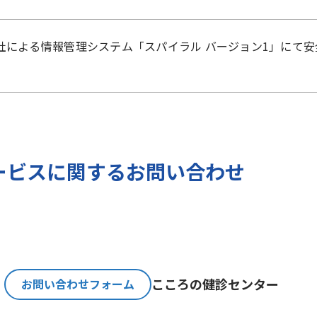
）に準拠した適切な保護措置を講じます。
社
による
情報管理システム「スパイラル バージョン1」
にて安
ご提出いただく個人情報を、貴方の同意なく第三者に提供す
のみ、日本及びアメリカ合衆国に拠点を置くGoogle LLCに
報保護法が適用される個人情報取扱事業者と同等の体制を整備してい
バージョンの利用をご確認ください。
報とGoogle LLC が管理する当社Webサイト閲覧履歴等
ービスに関するお問い合わせ
サービスに関する広告の配信を行うことを目的としており、
人情報の取扱いを一部、または全部を委託する場合、十分な
基準を確立、選定し、管理監督いたします。
こころの
健診センター
お問い合わせフォーム
必要な期間に限り貴方の個人情報を保存します。