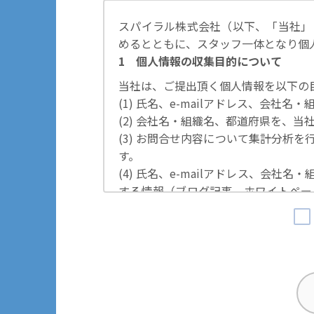
スパイラル株式会社（以下、「当社」
めるとともに、スタッフ一体となり個
1 個人情報の収集目的について
当社は、ご提出頂く個人情報を以下の
(1) 氏名、e-mailアドレス、会
(2) 会社名・組織名、都道府県を、
(3) お問合せ内容について集計分析
す。
(4) 氏名、e-mailアドレス、会
する情報（ブログ記事、ホワイトペー
の際に利用いたします。
その他の目的では使用致しません。
2 個人情報の管理について
ご提出頂く個人情報は、当社にて正確
するための措置を講じます。
また、EEA（欧州経済領域）域内所