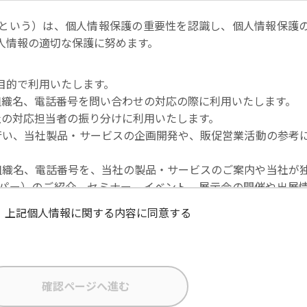
という）は、個人情報保護の重要性を認識し、個人情報保護
人情報の適切な保護に努めます。
目的で利用いたします。
社名・組織名、電話番号を問い合わせの対応の際に利用いたします。
当社の対応担当者の振り分けに利用いたします。
を行い、当社製品・サービスの企画開発や、販促営業活動の参考
社名・組織名、電話番号を、当社の製品・サービスのご案内や当社が
パー）のご紹介、セミナー、イベント、展示会の開催や出展
上記個人情報に関する内容に同意する
な状態に保ち、不正アクセス、紛失・破壊・改ざんおよび漏
在者の個人データを日本を含む域外へ移転する場合、当社は、E