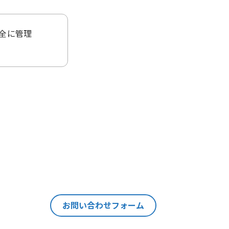
全に管理
ることはご
当該個人情
ます。
の情報を紐
それ以外の
個人情報の
お問い合わせフォーム