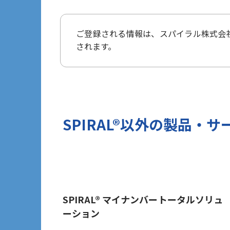
タ保護規則（以下、「GDPR」という
3 個人情報の第三者提供について
ご登録される情報は、
スパイラル株式会
当社は法令で定められる場合を除き、
されます。
ざいません。
但し、お客様から同意をいただいた場合
報を提供することがあります。
※Google LLC は日本の個人情
詳しくは、11.Google 拡張コン
当社が管理する本フォームから取得した情
SPIRAL®以外の
製品・サ
づけ、お客様の興味関心に沿った当社
目的では一切利用いたしません。
4 個人情報の外部委託について
利用目的の範囲内でご提出いただく個
保護水準を満たしている者を選定する
5 個人情報の保存期間について
SPIRAL® マイナンバートータルソリュ
ーション
当社は、貴方の同意を得た収集目的に
6 個人情報の開示等について