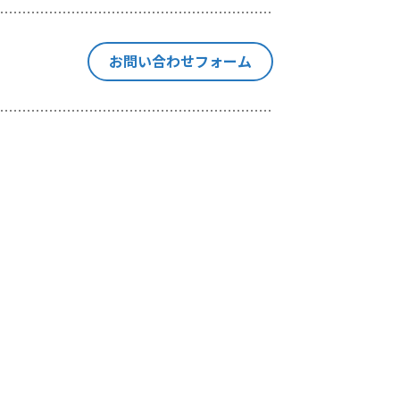
停止、消去
の個人情報
お問い合わせフォーム
本手続きに
集を行いま
当社が独自
や出展情報