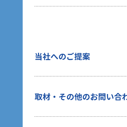
当社は、ご提出頂く個人情報について
を行いません。
10 当社Web サイトでのクッキー（C
お客様がブラウザの設定でクッキーの
術（Webビーコンなど）を使用して
タ」といいます）を収集します。これ
当社へのご提案
する一部サービスでは、お客様のブラ
当社がクッキーを使用する目的は以下
（１）統計的に収集・分析したデータ
（２）お客様の関心があると考えられ
（３）お客様にマッチしたソリューシ
上記（２）、（３）の目的のため、当
取材・その他のお問い合
のタイミングでお客様から個人情報の
行います。また、過去にお客様から許
データと個人情報を紐付けて管理しま
なお、当社WebサイトではGoogle 
利用状況を収集、利用します。