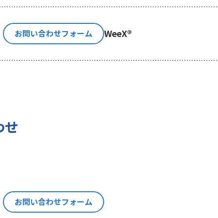
利用目的の通知、内容の開示、訂正、追加又は削除、利用の
示等」といいます。）を請求することができます。貴方ご自身
WeeX®
お問い合わせフォーム
消費者相談・苦情窓口にご連絡をお願いいたします。なお、
認させて頂きますことをご了承下さい。
いて
の権利に加えて、貴方は以下の権利を有します。
わせ
る権利
報を与えなかった場合に本人に生じる結果
にあたり、貴方の同意を得た場合に限り貴方の個人情報の収
は、お問い合わせの回答、当社の製品・サービスのご案内や
トペーパー）のご紹介、セミナー、イベント、展示会の開催
お問い合わせフォーム
い。
思決定について