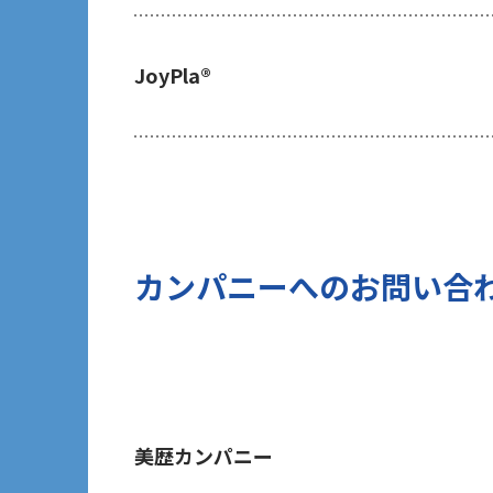
ご提出頂く個人情報について、貴方は
及び第三者への提供の停止（以下「開
JoyPla®
の開示等を請求される場合は、後述の
あたり、貴方がご本人であることを確
7 個人情報の処理に関する権利につ
ご提出頂く個人情報について、開示等
(1)取扱いの制限を要求する権利
(2)データポータビリティの権利
(3)異議を唱える権利
カンパニーへのお問い合
(4)同意を撤回する権利
(5)GDPRの監督機関に不服を申し立て
8 個人情報提出の任意性及び当該情
当社は、お問い合わせの対応を行う
す。但し、貴方の同意が頂けない場合
に発信する情報（ブログ記事、ホワイ
美歴カンパニー
のご提供ができないことをご了承下さ
9 個人情報に対する自動化された意