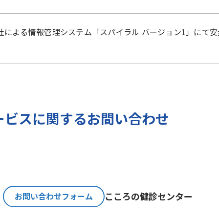
）に準拠した適切な保護措置を講じます。
社
による
情報管理システム「スパイラル バージョン1」
にて安
ご提出いただく個人情報を、貴方の同意なく第三者に提供す
のみ、日本及びアメリカ合衆国に拠点を置くGoogle LLCに
報保護法が適用される個人情報取扱事業者と同等の体制を整備してい
バージョンの利用をご確認ください。
報とGoogle LLC が管理する当社Webサイト閲覧履歴等
ービスに関するお問い合わせ
サービスに関する広告の配信を行うことを目的としており、
人情報の取扱いを一部、または全部を委託する場合、十分な
基準を確立、選定し、管理監督いたします。
こころの
健診センター
お問い合わせフォーム
必要な期間に限り貴方の個人情報を保存します。