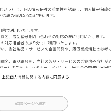
という）は、個人情報保護の重要性を認識し、個人情報保護
人情報の適切な保護に努めます。
目的で利用いたします。
社名・組織名、電話番号を問い合わせの対応の際に利用いたします。
当社の対応担当者の振り分けに利用いたします。
を行い、当社製品・サービスの企画開発や、販促営業活動の参考
社名・組織名、電話番号を、当社の製品・サービスのご案内や当社が
パー）のご紹介、セミナー、イベント、展示会の開催や出展
上記個人情報に関する内容に同意する
な状態に保ち、不正アクセス、紛失・破壊・改ざんおよび漏
在者の個人データを日本を含む域外へ移転する場合、当社は、E