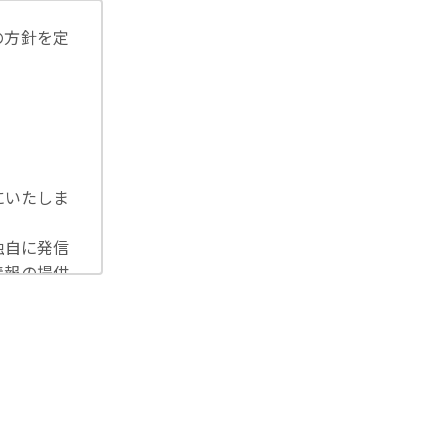
の方針を定
にいたしま
独自に発信
情報の提供
洩等を防止
U一般デー