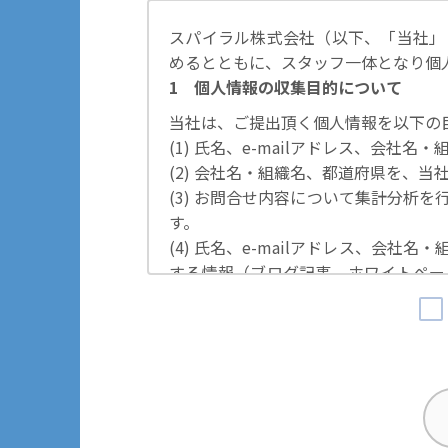
スパイラル株式会社（以下、「当社」
めるとともに、スタッフ一体となり個
1 個人情報の収集目的について
当社は、ご提出頂く個人情報を以下の
(1) 氏名、e-mailアドレス、会
(2) 会社名・組織名、都道府県を、
(3) お問合せ内容について集計分析
す。
(4) 氏名、e-mailアドレス、会
する情報（ブログ記事、ホワイトペー
の際に利用いたします。
その他の目的では使用致しません。
2 個人情報の管理について
ご提出頂く個人情報は、当社にて正確
するための措置を講じます。
また、EEA（欧州経済領域）域内所