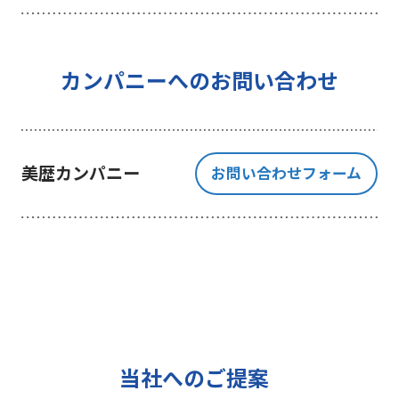
を行うことを目的としており、それ
以外の目的では一切利用いたしませ
ん。
4 個人情報の外部委託について
カンパニーへのお問い合わせ
利用目的の範囲内でご提出いただく
個人情報の取扱いを一部、または全
部を委託する場合、十分な個人情報
美歴カンパニー
お問い合わせフォーム
の保護水準を満たしている者を選定
する基準を確立、選定し、管理監督
いたします。
5 個人情報の保存期間について
当社は、貴方の同意を得た収集目的
に必要な期間に限り貴方の個人情報
を保存します。
6 個人情報の開示等について
当社へのご提案
ご提出頂く個人情報について、貴方