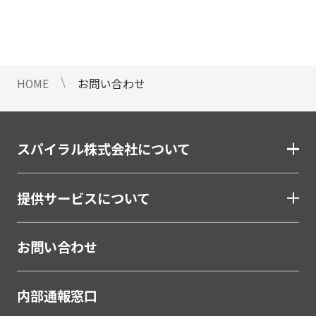
情報のご提供ができないことをご了
承下さい。
9 個人情報に対する自動化された
意思決定について
HOME
お問い合わせ
当社は、ご提出頂く個人情報につい
て、プロファイリングを含む自動化
された重大な影響をもたらす意思決
定を行いません。
スパイラル株式会社について
10 当社Web サイトでのクッキー
（Cookie）の使用について
提供サービスについて
お客様がブラウザの設定でクッキー
の送受信を許可している場合、当社
Webサイトでクッキーまたは同種の
お問い合わせ
技術（Webビーコンなど）を使用し
て、お客様による当社Webサイトの
内部通報窓口
利用状況等のデータ（以下、「閲覧
データ」といいます）を収集しま