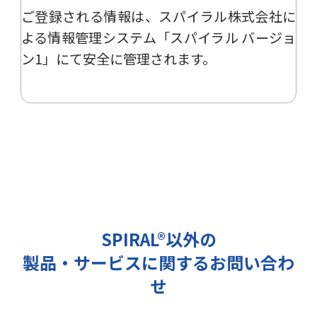
ご登録される情報は、
スパイラル株式会社
に
ー、イベント、展示会の開催や出展
情報の提供の際に利用いたします。
よる
情報管理システム「スパイラル バージョ
その他の目的では使用致しません。
ン1」
にて安全に管理されます。
2 個人情報の管理について
ご提出頂く個人情報は、当社にて正
確な状態に保ち、不正アクセス、紛
失・破壊・改ざんおよび漏洩等を防
止するための措置を講じます。
また、EEA（欧州経済領域）域内所
在者の個人データを日本を含む域外
へ移転する場合、当社は、EU一般
データ保護規則（以下、「GDPR」
SPIRAL®以外の
という）に準拠した適切な保護措置
製品・サービスに関するお問い合わ
を講じます。
3 個人情報の第三者提供について
せ
当社は法令で定められる場合を除