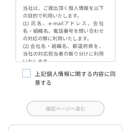
当社は、ご提出頂く個人情報を以下
の目的で利用いたします。
(1) 氏名、e-mailアドレス、会社
名・組織名、電話番号を問い合わせ
の対応の際に利用いたします。
(2) 会社名・組織名、都道府県を、
当社の対応担当者の振り分けに利用
いたします。
(3) お問合せ内容について集計分析
上記個人情報に関する内容に同
を行い、当社製品・サービスの企画
意する
開発や、販促営業活動の参考にいた
します。
(4) 氏名、e-mailアドレス、会社
名・組織名、電話番号を、当社の製
品・サービスのご案内や当社が独自
に発信する情報（ブログ記事、ホワ
イトペーパー）のご紹介、セミナ