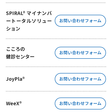
き、ご提出いただく個人情報を、貴
方の同意なく第三者に提供すること
SPIRAL® マイナンバ
はございません。
ートータルソリュー
お問い合わせフォーム
但し、お客様から同意をいただいた
ション
場合のみ、日本及びアメリカ合衆国
に拠点を置くGoogle LLCに当該個人
情報を提供することがあります。
※Google LLC は日本の個人情報保
こころの
お問い合わせフォーム
護法が適用される個人情報取扱事業
健診センター
者と同等の体制を整備しています。
詳しくは、11.Google 拡張コンバ
ージョンの利用をご確認ください。
JoyPla®
お問い合わせフォーム
当社が管理する本フォームから取
得した情報とGoogle LLC が管理す
る当社Webサイト閲覧履歴等の情報
を紐づけ、お客様の興味関心に沿っ
WeeX®
お問い合わせフォーム
た当社サービスに関する広告の配信