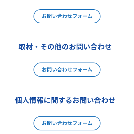
は利用目的の通知、内容の開示、訂
正、追加又は削除、利用の停止、消
去及び第三者への提供の停止（以下
お問い合わせフォーム
「開示等」といいます。）を請求す
ることができます。貴方ご自身の個
人情報の開示等を請求される場合
取材・その他のお問い合わせ
は、後述の消費者相談・苦情窓口に
ご連絡をお願いいたします。なお、
本手続きにあたり、貴方がご本人で
お問い合わせフォーム
あることを確認させて頂きますこと
をご了承下さい。
7 個人情報の処理に関する権利に
ついて
個人情報に関するお問い合わせ
ご提出頂く個人情報について、開示
等の権利に加えて、貴方は以下の権
利を有します。
お問い合わせフォーム
(1)取扱いの制限を要求する権利