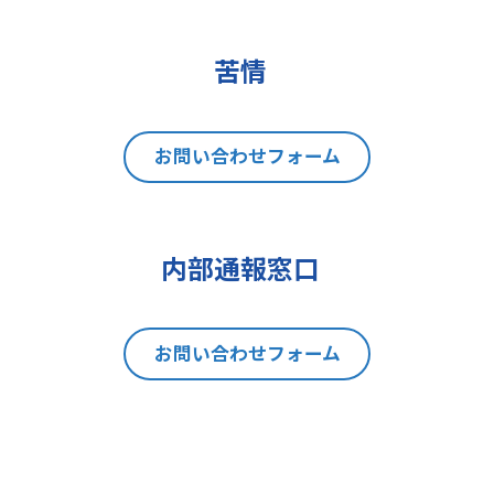
(2)データポータビリティの権利
(3)異議を唱える権利
(4)同意を撤回する権利
苦情
(5)GDPRの監督機関に不服を申し立
てる権利
8 個人情報提出の任意性及び当該
お問い合わせフォーム
情報を与えなかった場合に本人に生
じる結果
当社は、お問い合わせの対応を行う
内部通報窓口
にあたり、貴方の同意を得た場合に
限り貴方の個人情報の収集を行いま
す。但し、貴方の同意が頂けない場
お問い合わせフォーム
合は、お問い合わせの回答、当社の
製品・サービスのご案内や当社が独
自に発信する情報（ブログ記事、ホ
ワイトペーパー）のご紹介、セミナ
ー、イベント、展示会の開催や出展