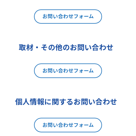
は利用目的の通知、内容の開示、訂
正、追加又は削除、利用の停止、消
去及び第三者への提供の停止（以下
お問い合わせフォーム
「開示等」といいます。）を請求す
ることができます。貴方ご自身の個
人情報の開示等を請求される場合
取材・その他のお問い合わせ
は、後述の消費者相談・苦情窓口に
ご連絡をお願いいたします。なお、
本手続きにあたり、貴方がご本人で
お問い合わせフォーム
あることを確認させて頂きますこと
をご了承下さい。
7 個人情報の処理に関する権利に
ついて
個人情報に関するお問い合わせ
ご提出頂く個人情報について、開示
等の権利に加えて、貴方は以下の権
利を有します。
お問い合わせフォーム
(1)取扱いの制限を要求する権利