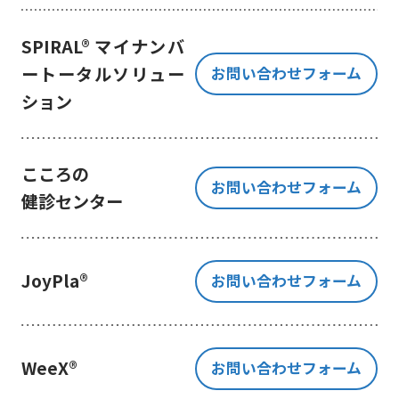
き、ご提出いただく個人情報を、貴
方の同意なく第三者に提供すること
SPIRAL® マイナンバ
はございません。
ートータルソリュー
お問い合わせフォーム
但し、お客様から同意をいただいた
ション
場合のみ、日本及びアメリカ合衆国
に拠点を置くGoogle LLCに当該個人
情報を提供することがあります。
※Google LLC は日本の個人情報保
こころの
お問い合わせフォーム
護法が適用される個人情報取扱事業
健診センター
者と同等の体制を整備しています。
詳しくは、11.Google 拡張コンバ
ージョンの利用をご確認ください。
JoyPla®
お問い合わせフォーム
当社が管理する本フォームから取
得した情報とGoogle LLC が管理す
る当社Webサイト閲覧履歴等の情報
を紐づけ、お客様の興味関心に沿っ
WeeX®
お問い合わせフォーム
た当社サービスに関する広告の配信