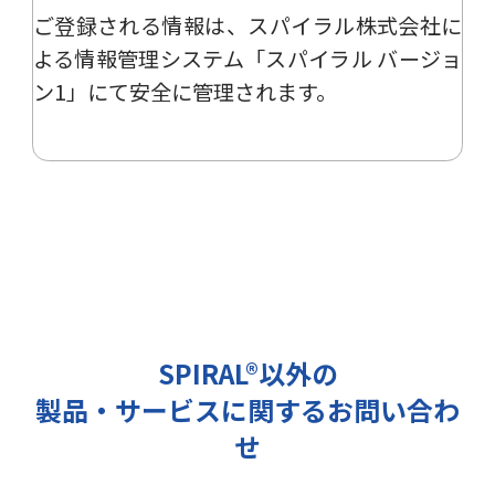
ご登録される情報は、
スパイラル株式会社
に
ー、イベント、展示会の開催や出展
情報の提供の際に利用いたします。
よる
情報管理システム「スパイラル バージョ
その他の目的では使用致しません。
ン1」
にて安全に管理されます。
2 個人情報の管理について
ご提出頂く個人情報は、当社にて正
確な状態に保ち、不正アクセス、紛
失・破壊・改ざんおよび漏洩等を防
止するための措置を講じます。
また、EEA（欧州経済領域）域内所
在者の個人データを日本を含む域外
へ移転する場合、当社は、EU一般
データ保護規則（以下、「GDPR」
SPIRAL®以外の
という）に準拠した適切な保護措置
製品・サービスに関するお問い合わ
を講じます。
3 個人情報の第三者提供について
せ
当社は法令で定められる場合を除