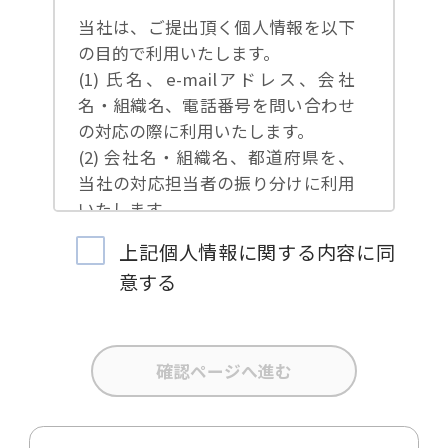
当社は、ご提出頂く個人情報を以下
の目的で利用いたします。
(1) 氏名、e-mailアドレス、会社
名・組織名、電話番号を問い合わせ
の対応の際に利用いたします。
(2) 会社名・組織名、都道府県を、
当社の対応担当者の振り分けに利用
いたします。
(3) お問合せ内容について集計分析
上記個人情報に関する内容に同
を行い、当社製品・サービスの企画
意する
開発や、販促営業活動の参考にいた
します。
(4) 氏名、e-mailアドレス、会社
名・組織名、電話番号を、当社の製
品・サービスのご案内や当社が独自
に発信する情報（ブログ記事、ホワ
イトペーパー）のご紹介、セミナ