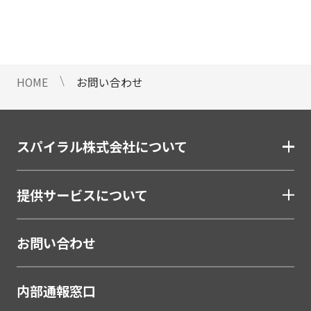
情報のご提供ができないことをご了
承下さい。
9 個人情報に対する自動化された
意思決定について
HOME
お問い合わせ
当社は、ご提出頂く個人情報につい
て、プロファイリングを含む自動化
された重大な影響をもたらす意思決
定を行いません。
スパイラル株式会社について
10 当社Web サイトでのクッキー
（Cookie）の使用について
提供サービスについて
お客様がブラウザの設定でクッキー
の送受信を許可している場合、当社
Webサイトでクッキーまたは同種の
お問い合わせ
技術（Webビーコンなど）を使用し
て、お客様による当社Webサイトの
内部通報窓口
利用状況等のデータ（以下、「閲覧
データ」といいます）を収集しま