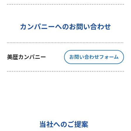
を行うことを目的としており、それ
以外の目的では一切利用いたしませ
ん。
4 個人情報の外部委託について
カンパニーへのお問い合わせ
利用目的の範囲内でご提出いただく
個人情報の取扱いを一部、または全
部を委託する場合、十分な個人情報
美歴カンパニー
お問い合わせフォーム
の保護水準を満たしている者を選定
する基準を確立、選定し、管理監督
いたします。
5 個人情報の保存期間について
当社は、貴方の同意を得た収集目的
に必要な期間に限り貴方の個人情報
を保存します。
6 個人情報の開示等について
当社へのご提案
ご提出頂く個人情報について、貴方