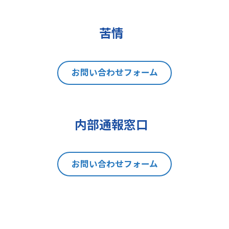
(2)データポータビリティの権利
(3)異議を唱える権利
(4)同意を撤回する権利
苦情
(5)GDPRの監督機関に不服を申し立
てる権利
8 個人情報提出の任意性及び当該
お問い合わせフォーム
情報を与えなかった場合に本人に生
じる結果
当社は、お問い合わせの対応を行う
内部通報窓口
にあたり、貴方の同意を得た場合に
限り貴方の個人情報の収集を行いま
す。但し、貴方の同意が頂けない場
お問い合わせフォーム
合は、お問い合わせの回答、当社の
製品・サービスのご案内や当社が独
自に発信する情報（ブログ記事、ホ
ワイトペーパー）のご紹介、セミナ
ー、イベント、展示会の開催や出展