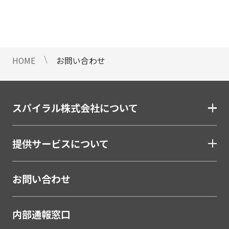
情報のご提供ができないことをご了
承下さい。
9 個人情報に対する自動化された
意思決定について
HOME
お問い合わせ
当社は、ご提出頂く個人情報につい
て、プロファイリングを含む自動化
された重大な影響をもたらす意思決
定を行いません。
スパイラル株式会社について
10 当社Web サイトでのクッキー
（Cookie）の使用について
提供サービスについて
お客様がブラウザの設定でクッキー
の送受信を許可している場合、当社
Webサイトでクッキーまたは同種の
お問い合わせ
技術（Webビーコンなど）を使用し
て、お客様による当社Webサイトの
内部通報窓口
利用状況等のデータ（以下、「閲覧
データ」といいます）を収集しま