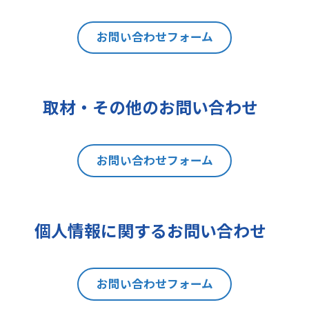
は利用目的の通知、内容の開示、訂
正、追加又は削除、利用の停止、消
去及び第三者への提供の停止（以下
お問い合わせフォーム
「開示等」といいます。）を請求す
ることができます。貴方ご自身の個
人情報の開示等を請求される場合
取材・その他のお問い合わせ
は、後述の消費者相談・苦情窓口に
ご連絡をお願いいたします。なお、
本手続きにあたり、貴方がご本人で
お問い合わせフォーム
あることを確認させて頂きますこと
をご了承下さい。
7 個人情報の処理に関する権利に
ついて
個人情報に関するお問い合わせ
ご提出頂く個人情報について、開示
等の権利に加えて、貴方は以下の権
利を有します。
お問い合わせフォーム
(1)取扱いの制限を要求する権利