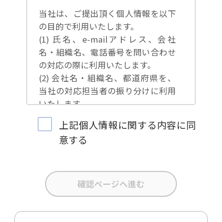
当社は、ご提出頂く個人情報を以下
の目的で利用いたします。
(1) 氏名、e-mailアドレス、会社
名・組織名、電話番号を問い合わせ
の対応の際に利用いたします。
(2) 会社名・組織名、都道府県を、
当社の対応担当者の振り分けに利用
いたします。
(3) お問合せ内容について集計分析
上記個人情報に関する内容に同
を行い、当社製品・サービスの企画
意する
開発や、販促営業活動の参考にいた
します。
(4) 氏名、e-mailアドレス、会社
名・組織名、電話番号を、当社の製
品・サービスのご案内や当社が独自
に発信する情報（ブログ記事、ホワ
イトペーパー）のご紹介、セミナ