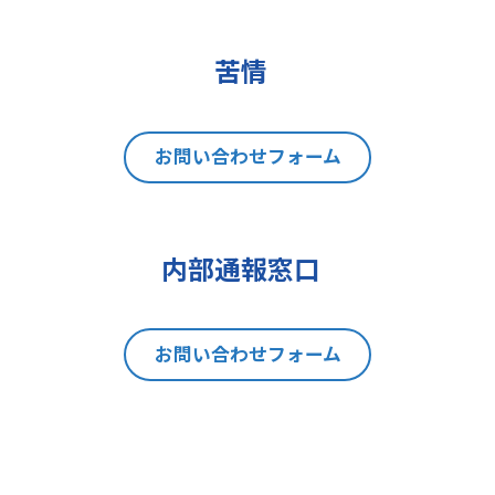
(2)データポータビリティの権利
(3)異議を唱える権利
(4)同意を撤回する権利
苦情
(5)GDPRの監督機関に不服を申し立
てる権利
8 個人情報提出の任意性及び当該
お問い合わせフォーム
情報を与えなかった場合に本人に生
じる結果
当社は、お問い合わせの対応を行う
内部通報窓口
にあたり、貴方の同意を得た場合に
限り貴方の個人情報の収集を行いま
す。但し、貴方の同意が頂けない場
お問い合わせフォーム
合は、お問い合わせの回答、当社の
製品・サービスのご案内や当社が独
自に発信する情報（ブログ記事、ホ
ワイトペーパー）のご紹介、セミナ
ー、イベント、展示会の開催や出展