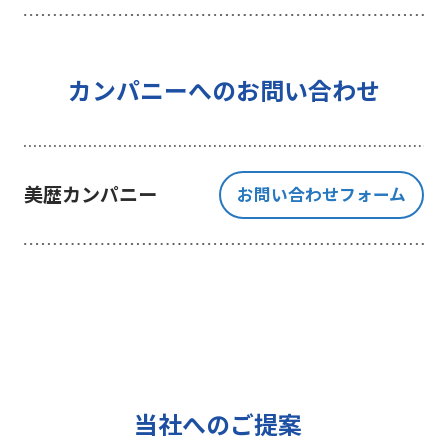
を行うことを目的としており、それ
以外の目的では一切利用いたしませ
ん。
4 個人情報の外部委託について
カンパニーへのお問い合わせ
利用目的の範囲内でご提出いただく
個人情報の取扱いを一部、または全
部を委託する場合、十分な個人情報
美歴カンパニー
お問い合わせフォーム
の保護水準を満たしている者を選定
する基準を確立、選定し、管理監督
いたします。
5 個人情報の保存期間について
当社は、貴方の同意を得た収集目的
に必要な期間に限り貴方の個人情報
を保存します。
6 個人情報の開示等について
当社へのご提案
ご提出頂く個人情報について、貴方