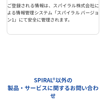
ご登録される情報は、
スパイラル株式会社
に
ー、イベント、展示会の開催や出展
情報の提供の際に利用いたします。
よる
情報管理システム「スパイラル バージョ
その他の目的では使用致しません。
ン1」
にて安全に管理されます。
2 個人情報の管理について
ご提出頂く個人情報は、当社にて正
確な状態に保ち、不正アクセス、紛
失・破壊・改ざんおよび漏洩等を防
止するための措置を講じます。
また、EEA（欧州経済領域）域内所
在者の個人データを日本を含む域外
へ移転する場合、当社は、EU一般
データ保護規則（以下、「GDPR」
SPIRAL®以外の
という）に準拠した適切な保護措置
製品・サービスに関するお問い合わ
を講じます。
3 個人情報の第三者提供について
せ
当社は法令で定められる場合を除