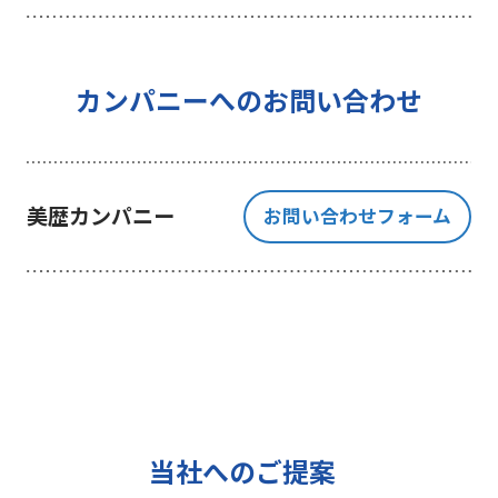
を行うことを目的としており、それ
以外の目的では一切利用いたしませ
ん。
4 個人情報の外部委託について
カンパニーへのお問い合わせ
利用目的の範囲内でご提出いただく
個人情報の取扱いを一部、または全
部を委託する場合、十分な個人情報
美歴カンパニー
お問い合わせフォーム
の保護水準を満たしている者を選定
する基準を確立、選定し、管理監督
いたします。
5 個人情報の保存期間について
当社は、貴方の同意を得た収集目的
に必要な期間に限り貴方の個人情報
を保存します。
6 個人情報の開示等について
当社へのご提案
ご提出頂く個人情報について、貴方