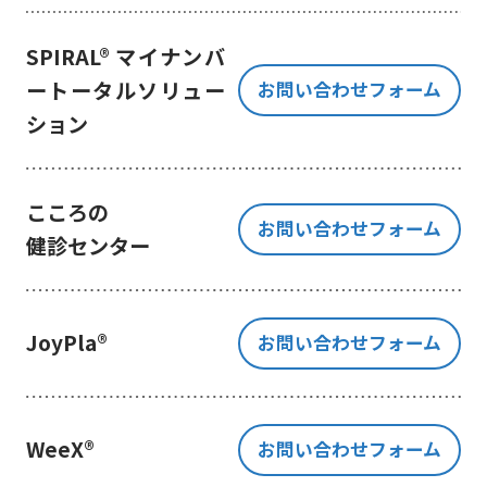
き、ご提出いただく個人情報を、貴
方の同意なく第三者に提供すること
SPIRAL® マイナンバ
はございません。
ートータルソリュー
お問い合わせフォーム
但し、お客様から同意をいただいた
ション
場合のみ、日本及びアメリカ合衆国
に拠点を置くGoogle LLCに当該個人
情報を提供することがあります。
※Google LLC は日本の個人情報保
こころの
お問い合わせフォーム
護法が適用される個人情報取扱事業
健診センター
者と同等の体制を整備しています。
詳しくは、11.Google 拡張コンバ
ージョンの利用をご確認ください。
JoyPla®
お問い合わせフォーム
当社が管理する本フォームから取
得した情報とGoogle LLC が管理す
る当社Webサイト閲覧履歴等の情報
を紐づけ、お客様の興味関心に沿っ
WeeX®
お問い合わせフォーム
た当社サービスに関する広告の配信