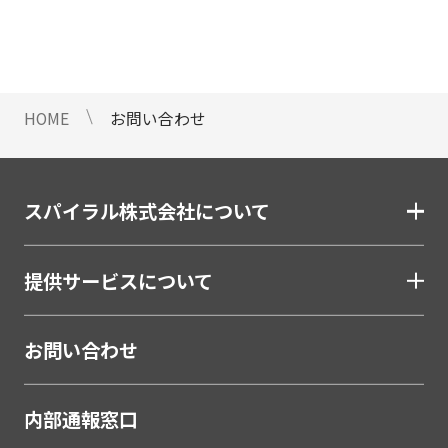
情報のご提供ができないことをご了
承下さい。
9 個人情報に対する自動化された
意思決定について
HOME
お問い合わせ
当社は、ご提出頂く個人情報につい
て、プロファイリングを含む自動化
された重大な影響をもたらす意思決
定を行いません。
スパイラル株式会社について
10 当社Web サイトでのクッキー
（Cookie）の使用について
提供サービスについて
お客様がブラウザの設定でクッキー
の送受信を許可している場合、当社
Webサイトでクッキーまたは同種の
お問い合わせ
技術（Webビーコンなど）を使用し
て、お客様による当社Webサイトの
内部通報窓口
利用状況等のデータ（以下、「閲覧
データ」といいます）を収集しま