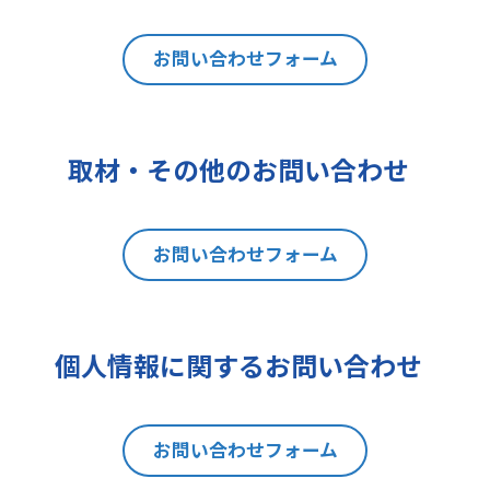
は利用目的の通知、内容の開示、訂
正、追加又は削除、利用の停止、消
去及び第三者への提供の停止（以下
お問い合わせフォーム
「開示等」といいます。）を請求す
ることができます。貴方ご自身の個
人情報の開示等を請求される場合
取材・その他のお問い合わせ
は、後述の消費者相談・苦情窓口に
ご連絡をお願いいたします。なお、
本手続きにあたり、貴方がご本人で
お問い合わせフォーム
あることを確認させて頂きますこと
をご了承下さい。
7 個人情報の処理に関する権利に
ついて
個人情報に関するお問い合わせ
ご提出頂く個人情報について、開示
等の権利に加えて、貴方は以下の権
利を有します。
お問い合わせフォーム
(1)取扱いの制限を要求する権利