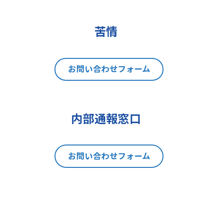
(2)データポータビリティの権利
(3)異議を唱える権利
(4)同意を撤回する権利
苦情
(5)GDPRの監督機関に不服を申し立
てる権利
8 個人情報提出の任意性及び当該
お問い合わせフォーム
情報を与えなかった場合に本人に生
じる結果
当社は、お問い合わせの対応を行う
内部通報窓口
にあたり、貴方の同意を得た場合に
限り貴方の個人情報の収集を行いま
す。但し、貴方の同意が頂けない場
お問い合わせフォーム
合は、お問い合わせの回答、当社の
製品・サービスのご案内や当社が独
自に発信する情報（ブログ記事、ホ
ワイトペーパー）のご紹介、セミナ
ー、イベント、展示会の開催や出展