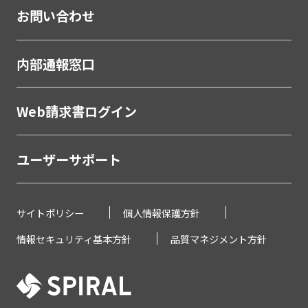
相談会・来店予約システム
お問い合わせ
職域営業支援ソリューション
金融
内部通報窓口
学校・教育
学校・教育機関
Web請求書ログイン
メーカー・製造
ユーザーサポート
販売代理店営業支援システム
製薬・医療
サイトポリシー
個人情報保護方針
研究助成金公募管理システム
情報セキュリティ基本方針
品質マネジメント方針
薬剤Web講習システム
不動産
不動産