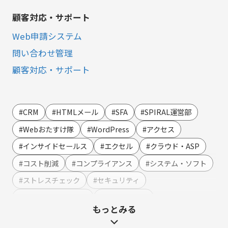
顧客対応・サポート
Web申請システム
問い合わせ管理
顧客対応・サポート
営業・マーケティング
LINE連携
#CRM
#HTMLメール
#SFA
#SPIRAL運営部
SMS連携
#Webおたすけ隊
#WordPress
#アクセス
Webイベント（ウェビナー）オンライン受付管理
#インサイドセールス
#エクセル
#クラウド・ASP
アンケート作成
#コスト削減
#コンプライアンス
#システム・ソフト
セミナー・イベント管理
#ストレスチェック
#セキュリティ
マーケティングオートメーション
#テンプレート・例文
#ハラスメント
もっとみる
マーケティング運営支援
#マーケティング
#メーカー
#メリット・デメリット