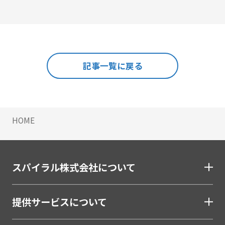
メール配信
#メルマガ
#やまざき調べ
#やまざき調べ・改
名刺管理
#レポート
#事例・活用例
#人事
#使い方・方法
展示会フォローアップ
#効果
#動画
#売上アップ
#委託・代行
#導入
#料金・費用
#業務効率化
#機能・仕組み
#法令
人事・総務・経理・IR
記事一覧に戻る
#法務
#無料
#総務
#連携
#選び方
ストレスチェックサービス
#顧客接点DX
マイナンバートータルソリューション
匿名型通報・相談​窓口システム​
HOME
安否確認サービス
給与明細電子化
金融（銀行・信用金庫・信用組合・JAバンク・保
スパイラル株式会社について
険・証券・カード）
割賦・クレジット申込電子化
提供サービスについて
口座開設ソリューション